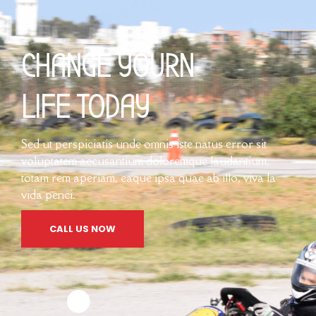
CHANGE YOURN
LIFE TODAY
Sed ut perspiciatis unde omnis iste natus error sit
voluptatem accusantium doloremque laudantium,
totam rem aperiam, eaque ipsa quae ab illo, viva la
vida penci.
CALL US NOW