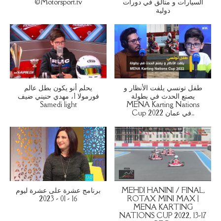
©Motorsport.tv
السيارات و متألق في دورات
دولية
طفل تونسي يلفت الأنظار و
يحلم أنو يكون بطل عالم
يصنع الحدث في بطولة
فورمولا 1، مهدي حنيني ضيف
Samedi light
MENA Karting Nations
Cup 2022 في عمان..
برنامج عشرة على عشرة ليوم
MEHDI HANINI / FINAL,
16 - 01 - 2023
ROTAX MINI MAX |
MENA KARTING
NATIONS CUP 2022, 13-17