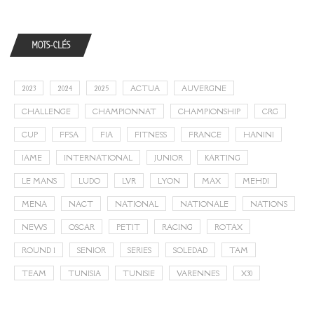
MOTS-CLÉS
2023
2024
2025
ACTUA
AUVERGNE
CHALLENGE
CHAMPIONNAT
CHAMPIONSHIP
CRG
CUP
FFSA
FIA
FITNESS
FRANCE
HANINI
IAME
INTERNATIONAL
JUNIOR
KARTING
LE MANS
LUDO
LVR
LYON
MAX
MEHDI
MENA
NACT
NATIONAL
NATIONALE
NATIONS
NEWS
OSCAR
PETIT
RACING
ROTAX
ROUND 1
SENIOR
SERIES
SOLEDAD
TAM
TEAM
TUNISIA
TUNISIE
VARENNES
X30