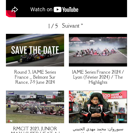
Suivant
»
1
/
5
Round 3, IAME Series
IAME Series France 2024 /
France _ Belmont Sur
Lyon (février 2024) / The
Rance, 7-9 June 2024
Highlights
RMCIT 2023, JUNIOR
سبوروان: محمد مهدي الحنيني