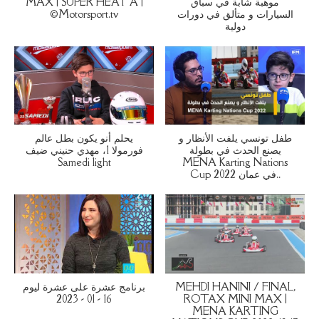
MAX | SUPER HEAT A |
موهبة شابة في سباق
©Motorsport.tv
السيارات و متألق في دورات
دولية
طفل تونسي يلفت الأنظار و
يحلم أنو يكون بطل عالم
يصنع الحدث في بطولة
فورمولا 1، مهدي حنيني ضيف
Samedi light
MENA Karting Nations
Cup 2022 في عمان..
برنامج عشرة على عشرة ليوم
MEHDI HANINI / FINAL,
16 - 01 - 2023
ROTAX MINI MAX |
MENA KARTING