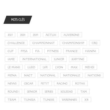
MOTS-CLÉS
2023
2024
2025
ACTUA
AUVERGNE
CHALLENGE
CHAMPIONNAT
CHAMPIONSHIP
CRG
CUP
FFSA
FIA
FITNESS
FRANCE
HANINI
IAME
INTERNATIONAL
JUNIOR
KARTING
LE MANS
LUDO
LVR
LYON
MAX
MEHDI
MENA
NACT
NATIONAL
NATIONALE
NATIONS
NEWS
OSCAR
PETIT
RACING
ROTAX
ROUND 1
SENIOR
SERIES
SOLEDAD
TAM
TEAM
TUNISIA
TUNISIE
VARENNES
X30