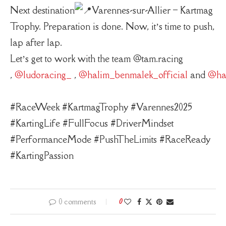
Next destination
Varennes-sur-Allier – Kartmag
Trophy. Preparation is done. Now, it’s time to push,
lap after lap.
Let’s get to work with the team @tam.racing
,
@ludoracing_
,
@halim_benmalek_official
and
@ha
#RaceWeek #KartmagTrophy #Varennes2025
#KartingLife #FullFocus #DriverMindset
#PerformanceMode #PushTheLimits #RaceReady
#KartingPassion
0 comments
0