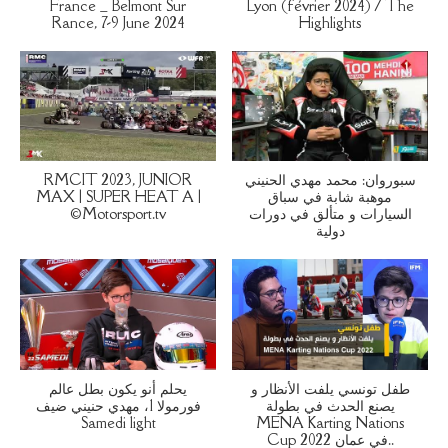
France _ Belmont Sur
Lyon (février 2024) / The
Rance, 7-9 June 2024
Highlights
RMCIT 2023, JUNIOR
سبوروان: محمد مهدي الحنيني
MAX | SUPER HEAT A |
موهبة شابة في سباق
©Motorsport.tv
السيارات و متألق في دورات
دولية
طفل تونسي يلفت الأنظار و
يحلم أنو يكون بطل عالم
يصنع الحدث في بطولة
فورمولا 1، مهدي حنيني ضيف
Samedi light
MENA Karting Nations
Cup 2022 في عمان..