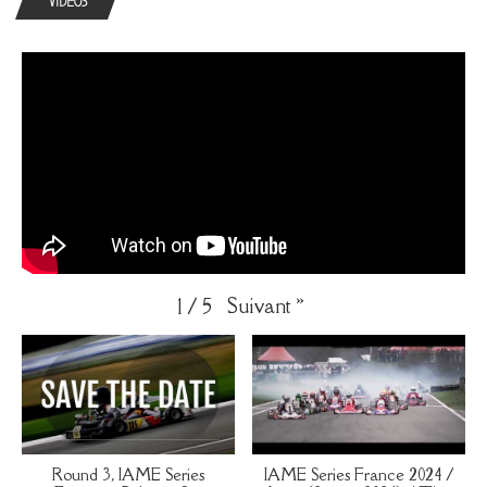
VIDEOS
Suivant
»
1
/
5
Round 3, IAME Series
IAME Series France 2024 /