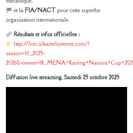
mécanique,
et la
FIA/NACT
pour cette superbe
organisation internationale.
Résultats et infos officielles :
http://lcsc.alkamelsystems.com/?
season=10_2025-
2026&evvent=18_MENA+Karting+Nations+Cup+202
Diffusion live streaming, Samedi 25 octobre 2025