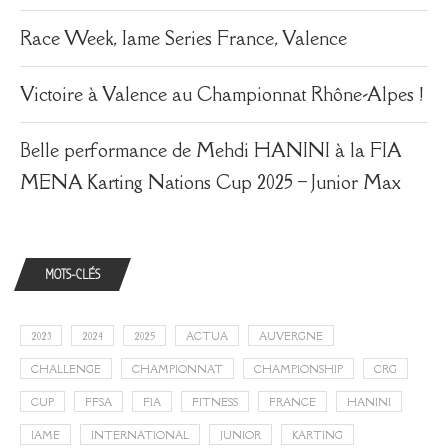
Race Week, Iame Series France, Valence
Victoire à Valence au Championnat Rhône-Alpes !
Belle performance de Mehdi HANINI à la FIA
MENA Karting Nations Cup 2025 – Junior Max
MOTS-CLÉS
2023
2024
2025
ACTUA
AUVERGNE
CHALLENGE
CHAMPIONNAT
CHAMPIONSHIP
CRG
CUP
FFSA
FIA
FITNESS
FRANCE
HANINI
IAME
INTERNATIONAL
JUNIOR
KARTING