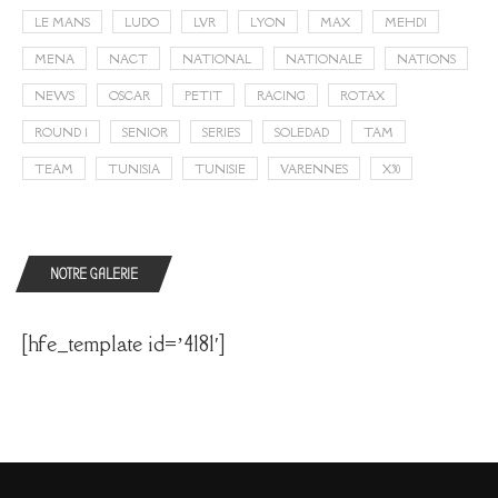
LE MANS
LUDO
LVR
LYON
MAX
MEHDI
MENA
NACT
NATIONAL
NATIONALE
NATIONS
NEWS
OSCAR
PETIT
RACING
ROTAX
ROUND 1
SENIOR
SERIES
SOLEDAD
TAM
TEAM
TUNISIA
TUNISIE
VARENNES
X30
NOTRE GALERIE
[hfe_template id=’4181′]