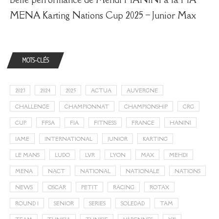
MENA Karting Nations Cup 2025 – Junior Max
MOTS-CLÉS
2023
2024
2025
ACTUA
AUVERGNE
CHALLENGE
CHAMPIONNAT
CHAMPIONSHIP
CRG
CUP
FFSA
FIA
FITNESS
FRANCE
HANINI
IAME
INTERNATIONAL
JUNIOR
KARTING
LE MANS
LUDO
LVR
LYON
MAX
MEHDI
MENA
NACT
NATIONAL
NATIONALE
NATIONS
NEWS
OSCAR
PETIT
RACING
ROTAX
ROUND 1
SENIOR
SERIES
SOLEDAD
TAM