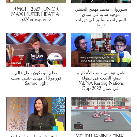
RMCIT 2023, JUNIOR
سبوروان: محمد مهدي الحنيني
MAX | SUPER HEAT A |
موهبة شابة في سباق
©Motorsport.tv
السيارات و متألق في دورات
دولية
طفل تونسي يلفت الأنظار و
يحلم أنو يكون بطل عالم
يصنع الحدث في بطولة
فورمولا 1، مهدي حنيني ضيف
Samedi light
MENA Karting Nations
Cup 2022 في عمان..
برنامج عشرة على عشرة ليوم
MEHDI HANINI / FINAL,