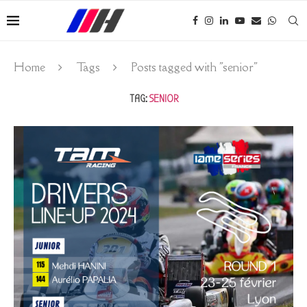
Home
Tags
Posts tagged with "senior"
TAG:
SENIOR