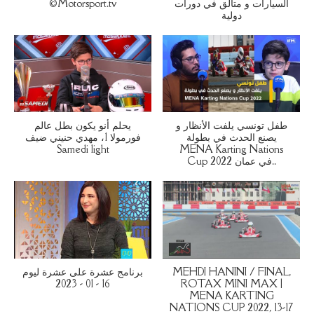
©Motorsport.tv
السيارات و متألق في دورات
دولية
طفل تونسي يلفت الأنظار و
يحلم أنو يكون بطل عالم
يصنع الحدث في بطولة
فورمولا 1، مهدي حنيني ضيف
Samedi light
MENA Karting Nations
Cup 2022 في عمان..
برنامج عشرة على عشرة ليوم
MEHDI HANINI / FINAL,
16 - 01 - 2023
ROTAX MINI MAX |
MENA KARTING
NATIONS CUP 2022, 13-17