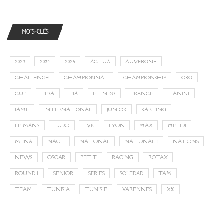
MOTS-CLÉS
2023
2024
2025
ACTUA
AUVERGNE
CHALLENGE
CHAMPIONNAT
CHAMPIONSHIP
CRG
CUP
FFSA
FIA
FITNESS
FRANCE
HANINI
IAME
INTERNATIONAL
JUNIOR
KARTING
LE MANS
LUDO
LVR
LYON
MAX
MEHDI
MENA
NACT
NATIONAL
NATIONALE
NATIONS
NEWS
OSCAR
PETIT
RACING
ROTAX
ROUND 1
SENIOR
SERIES
SOLEDAD
TAM
TEAM
TUNISIA
TUNISIE
VARENNES
X30