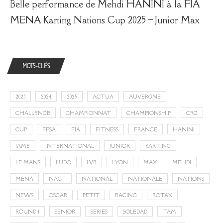
Belle performance de Mehdi HANINI à la FIA
MENA Karting Nations Cup 2025 – Junior Max
MOTS-CLÉS
2023
2024
2025
ACTUA
AUVERGNE
CHALLENGE
CHAMPIONNAT
CHAMPIONSHIP
CRG
CUP
FFSA
FIA
FITNESS
FRANCE
HANINI
IAME
INTERNATIONAL
JUNIOR
KARTING
LE MANS
LUDO
LVR
LYON
MAX
MEHDI
MENA
NACT
NATIONAL
NATIONALE
NATIONS
NEWS
OSCAR
PETIT
RACING
ROTAX
ROUND 1
SENIOR
SERIES
SOLEDAD
TAM