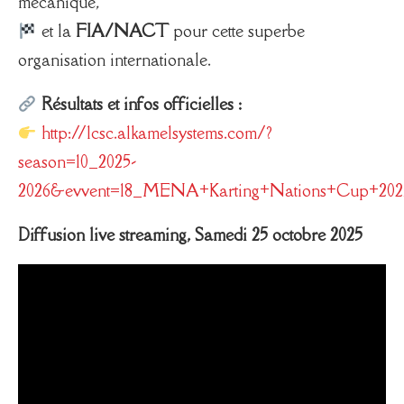
mécanique,
et la
FIA/NACT
pour cette superbe
organisation internationale.
Résultats et infos officielles :
http://lcsc.alkamelsystems.com/?
season=10_2025-
2026&evvent=18_MENA+Karting+Nations+Cup+202
Diffusion live streaming, Samedi 25 octobre 2025