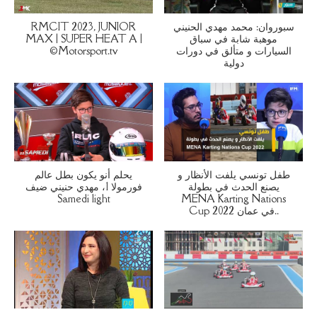
RMCIT 2023, JUNIOR
سبوروان: محمد مهدي الحنيني
MAX | SUPER HEAT A |
موهبة شابة في سباق
©Motorsport.tv
السيارات و متألق في دورات
دولية
طفل تونسي يلفت الأنظار و
يحلم أنو يكون بطل عالم
يصنع الحدث في بطولة
فورمولا 1، مهدي حنيني ضيف
Samedi light
MENA Karting Nations
Cup 2022 في عمان..