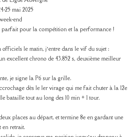
4-25 mai 2025
 week-end
 parfait pour la compétition et la performance !
fficiels le matin, j’entre dans le vif du sujet :
ec un excellent chrono de 43.852 s, deuxième meilleur
, je signe la P6 sur la grille.
accrochage dès le 1er virage qui me fait chuter à la 12e
e bataille tout au long des 10 min + 1 tour.
 deux places au départ, et termine 8e en gardant une
en retrait.
olide, je conserve ma position jusqu’au drapeau à