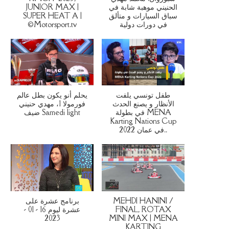
JUNIOR MAX |
الحنيني موهبة شابة في
SUPER HEAT A |
سباق السيارات و متألق
©Motorsport.tv
في دورات دولية
طفل تونسي يلفت
يحلم أنو يكون بطل عالم
الأنظار و يصنع الحدث
فورمولا 1، مهدي حنيني
في بطولة MENA
ضيف Samedi light
Karting Nations Cup
2022 في عمان..
برنامج عشرة على
MEHDI HANINI /
عشرة ليوم 16 - 01 -
FINAL, ROTAX
2023
MINI MAX | MENA
KARTING