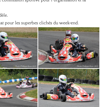
dèle.
at pour les superbes clichés du week-end.