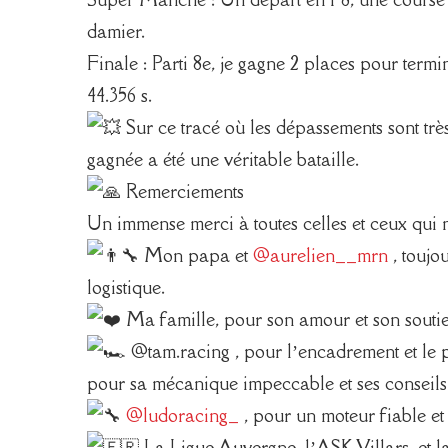
damier.
Finale : Parti 8e, je gagne 2 places pour termi
44.356 s.
Sur ce tracé où les dépassements sont trè
gagnée a été une véritable bataille.
Remerciements
Un immense merci à toutes celles et ceux qui
Mon papa et
@aurelien__mrn
, toujo
logistique.
Ma famille, pour son amour et son soutie
@tam.racing , pour l’encadrement et le p
pour sa mécanique impeccable et ses conseils
@ludoracing_
, pour un moteur fiable et
La Ligue Auvergne, l’ASK Villars, et la