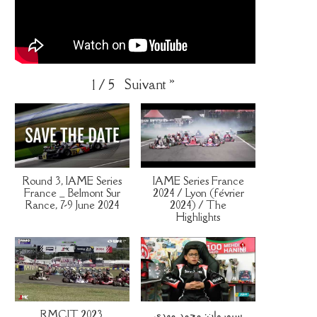
Suivant
»
1
/
5
Round 3, IAME Series
IAME Series France
France _ Belmont Sur
2024 / Lyon (février
Rance, 7-9 June 2024
2024) / The
Highlights
RMCIT 2023,
سبوروان: محمد مهدي