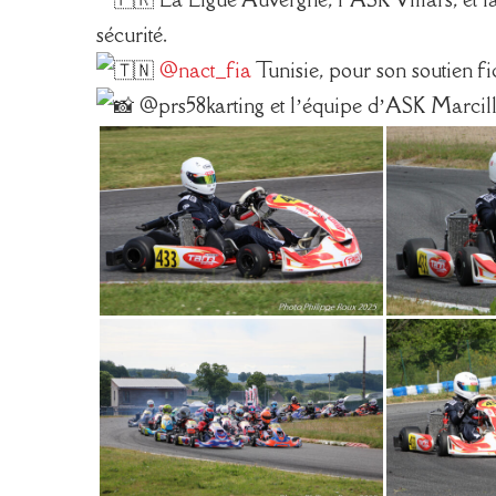
sécurité.
@nact_fia
Tunisie, pour son soutien fi
@prs58karting et l’équipe d’ASK Marcill