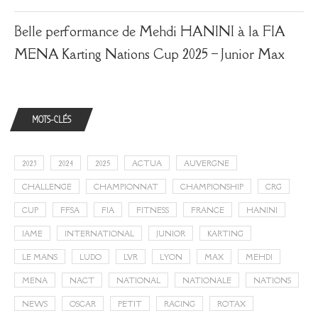
Belle performance de Mehdi HANINI à la FIA
MENA Karting Nations Cup 2025 – Junior Max
MOTS-CLÉS
2023
2024
2025
ACTUA
AUVERGNE
CHALLENGE
CHAMPIONNAT
CHAMPIONSHIP
CRG
CUP
FFSA
FIA
FITNESS
FRANCE
HANINI
IAME
INTERNATIONAL
JUNIOR
KARTING
LE MANS
LUDO
LVR
LYON
MAX
MEHDI
MENA
NACT
NATIONAL
NATIONALE
NATIONS
NEWS
OSCAR
PETIT
RACING
ROTAX