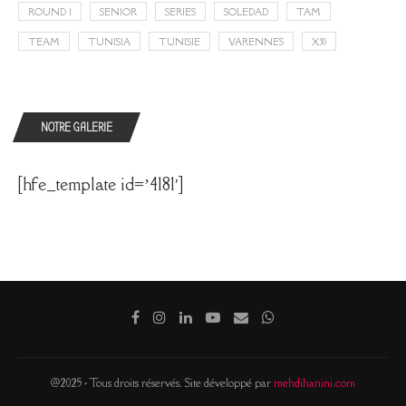
ROUND 1
SENIOR
SERIES
SOLEDAD
TAM
TEAM
TUNISIA
TUNISIE
VARENNES
X30
NOTRE GALERIE
[hfe_template id=’4181′]
@2025 - Tous droits réservés. Site développé par
mehdihanini.com