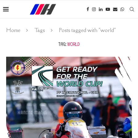
Home
Tags
Posts tagged with "world"
TAG:
WORLD