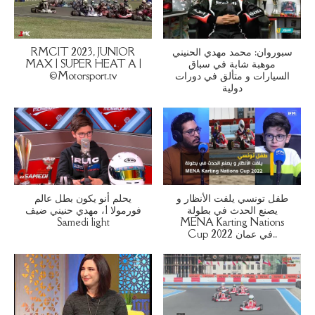
RMCIT 2023, JUNIOR
سبوروان: محمد مهدي الحنيني
MAX | SUPER HEAT A |
موهبة شابة في سباق
©Motorsport.tv
السيارات و متألق في دورات
دولية
طفل تونسي يلفت الأنظار و
يحلم أنو يكون بطل عالم
يصنع الحدث في بطولة
فورمولا 1، مهدي حنيني ضيف
Samedi light
MENA Karting Nations
Cup 2022 في عمان..