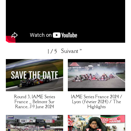
Suivant
»
1
/
5
Round 3, IAME Series
IAME Series France 2024 /
France _ Belmont Sur
Lyon (février 2024) / The
Rance, 7-9 June 2024
Highlights