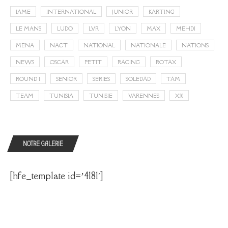
IAME
INTERNATIONAL
JUNIOR
KARTING
LE MANS
LUDO
LVR
LYON
MAX
MEHDI
MENA
NACT
NATIONAL
NATIONALE
NATIONS
NEWS
OSCAR
PETIT
RACING
ROTAX
ROUND 1
SENIOR
SERIES
SOLEDAD
TAM
TEAM
TUNISIA
TUNISIE
VARENNES
X30
NOTRE GALERIE
[hfe_template id=’4181′]