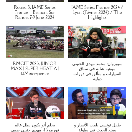
Round 3, IAME Series
IAME Series France 2024 /
France _ Belmont Sur
Lyon (février 2024) / The
Rance, 7-9 June 2024
Highlights
RMCIT 2023, JUNIOR
سبوروان: محمد مهدي الحنيني
MAX | SUPER HEAT A |
موهبة شابة في سباق
©Motorsport.tv
السيارات و متألق في دورات
دولية
طفل تونسي يلفت الأنظار و
يحلم أنو يكون بطل عالم
يصنع الحدث في بطولة
فورمولا 1، مهدي حنيني ضيف