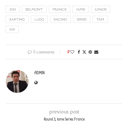
2024
BELMONT
FRANCE
IAME
JUNIOR
KARTING
LUDO
RACING
SERIES
TAM
X30
0 comments
0
ADMIN
previous post
Round 3, Iame Series France