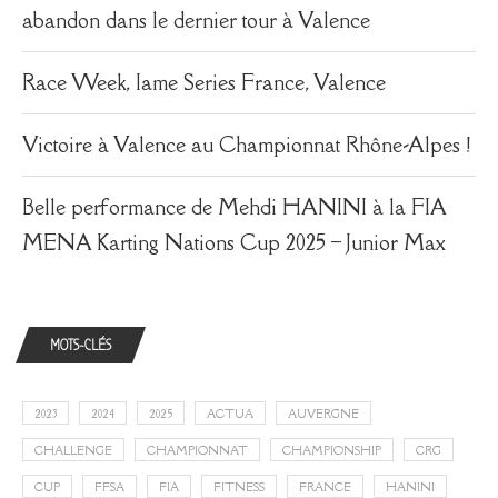
abandon dans le dernier tour à Valence
Race Week, Iame Series France, Valence
Victoire à Valence au Championnat Rhône-Alpes !
Belle performance de Mehdi HANINI à la FIA
MENA Karting Nations Cup 2025 – Junior Max
MOTS-CLÉS
2023
2024
2025
ACTUA
AUVERGNE
CHALLENGE
CHAMPIONNAT
CHAMPIONSHIP
CRG
CUP
FFSA
FIA
FITNESS
FRANCE
HANINI