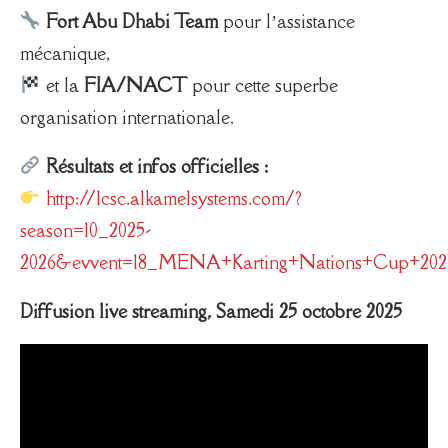
Fort Abu Dhabi Team
pour l’assistance
mécanique,
et la
FIA/NACT
pour cette superbe
organisation internationale.
Résultats et infos officielles :
http://lcsc.alkamelsystems.com/?
season=10_2025-
2026&evvent=18_MENA+Karting+Nations+Cup+202
Diffusion live streaming, Samedi 25 octobre 2025