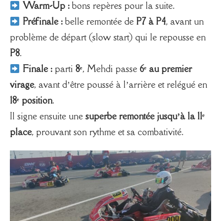
Warm-Up :
bons repères pour la suite.
Préfinale :
belle remontée de
P7 à P4
, avant un
problème de départ (slow start) qui le repousse en
P8
.
Finale :
parti
8ᵉ
, Mehdi passe
6ᵉ au premier
virage
, avant d’être poussé à l’arrière et relégué en
18ᵉ position
.
Il signe ensuite une
superbe remontée jusqu’à la 11ᵉ
place
, prouvant son rythme et sa combativité.